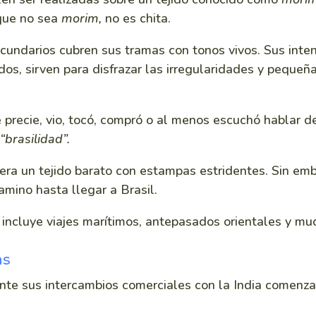
 que no sea
morim,
no es chita.
ecundarios cubren sus tramas con tonos vivos. Sus int
jidos, sirven para disfrazar las irregularidades y peque
precie, vio, tocó, compró o al menos escuchó hablar de 
“brasilidad”.
era un tejido barato con estampas estridentes. Sin emb
amino hasta llegar a Brasil.
ta incluye viajes marítimos, antepasados orientales y m
as
te sus intercambios comerciales con la India comenzar