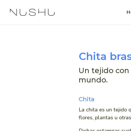
H
Chita bra
Un tejido con
mundo.
Chita
La chita es un tejido
flores, plantas u otra
Dichas estampas suel