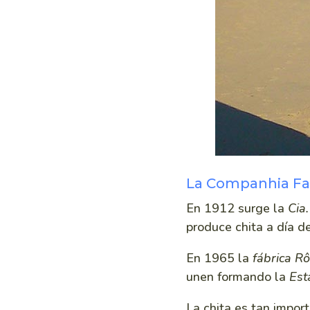
La Companhia Fa
En 1912 surge la
Cia
produce chita a día d
En 1965 la
fábrica R
unen formando la
Est
La chita es tan impor