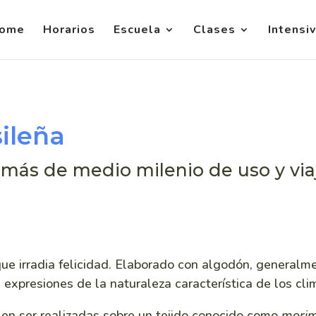
ome
Horarios
Escuela
Clases
Intensi
sileña
 más de medio milenio de uso y viaj
 que irradia felicidad. Elaborado con algodón, general
s expresiones de la naturaleza característica de los cli
en ser realizadas sobre un tejido conocido como
morim