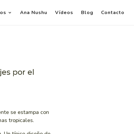
vos
Ana Nushu
Vídeos
Blog
Contacto
es por el
mente se estampa con
mas tropicales.
.
Un típico diseño de