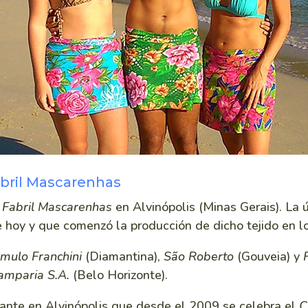
bril Mascarenhas
. Fabril Mascarenhas
en Alvinópolis (Minas Gerais). La
e hoy y que comenzó la producción de dicho tejido en l
ômulo Franchini
(Diamantina),
São Roberto
(Gouveia) y
amparia S.A.
(Belo Horizonte).
tante en Alvinópolis que desde el 2009 se celebra el
C