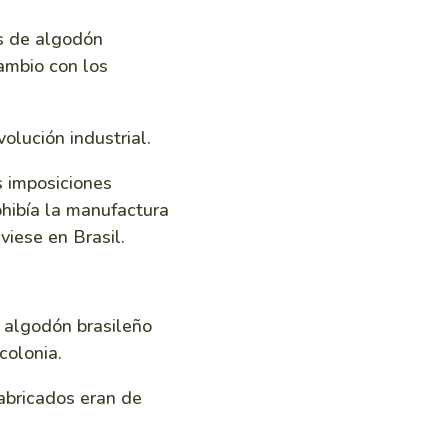
s de algodón
cambio con los
volución industrial.
s imposiciones
hibía la manufactura
viese en Brasil.
l algodón brasileño
colonia.
fabricados eran de