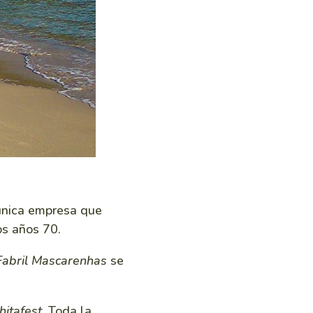
 única empresa que
os años 70.
Fabril Mascarenhas
se
hitafest.
Toda la